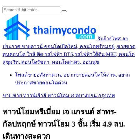
รับจ้างโพส ลง
ประกาศ ขายดาวน์ คอนโดเปิดใหม่, คอนโดพร้อมอยู่ ,ขายขาด
ทุนคอนโด ใกล้-ติด รถไฟฟ้า BTS,รถไฟฟ้าใต้ดิน MRT, คอนโด
สุขุมวิท, คอนโดรัชดา, คอนโดสาทร, อ่อนนุช
โพสต์ขายอสังหาด่วน, อยากขายคอนโดให้ด่วน, อยาก
ประกาศขายคอนโดด่วน
ขาย ขาย ทาวน์เฮ้าส์ ทาวน์โฮม เขตบางบอน กรุงเทพ
ทาวน์โฮมพรีเมี่ยม เจ แกรนด์ สาทร-
กัลปพฤกษ์ ทาวน์โฮม 3 ชั้น เริ่ม 4.9 ลบ.
เดินทางสะดวก