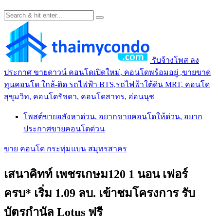
รับจ้างโพส ลง
ประกาศ ขายดาวน์ คอนโดเปิดใหม่, คอนโดพร้อมอยู่ ,ขายขาด
ทุนคอนโด ใกล้-ติด รถไฟฟ้า BTS,รถไฟฟ้าใต้ดิน MRT, คอนโด
สุขุมวิท, คอนโดรัชดา, คอนโดสาทร, อ่อนนุช
โพสต์ขายอสังหาด่วน, อยากขายคอนโดให้ด่วน, อยาก
ประกาศขายคอนโดด่วน
ขาย คอนโด กระทุ่มแบน สมุทรสาคร
เสนาคิทท์ เพชรเกษม120 1 นอน เฟอร์
ครบ* เริ่ม 1.09 ลบ. เข้าชมโครงการ รับ
บัตรกำนัล Lotus ฟรี