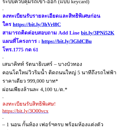
ระบบควบคุมรถเข้า-ออก (แบบ keycard)
.
ลงทะเบียนรับรายละเอียดและสิทธิพิเศษก่อน
ใคร
https://bit.ly/3hVrl8C
สามารถติดต่อบสอบถาม Add Line
bit.ly/3PNi52K
แผนที่โครงการ :
https://bit.ly/3GldCBu
โทร.1775 กด 61
.
เสนาคิทท์ รัตนาธิเบศร์ – บางบัวทอง
คอนโดใหม่วิวริมน้ำ ติดถนนใหญ่ 5 นาทีถึงรถไฟฟ้า
ราคาเดียว 999,000 บาท*
ผ่อนเพียงล้านละ 4,100 บ./ด.*
.
ลงทะเบียนรับสิทธิพิเศษ!
https://bit.ly/3O00vcx
.
– 1 นอน กั้นห้อง เฟอร์ฯครบ พร้อมห้องแต่งตัว