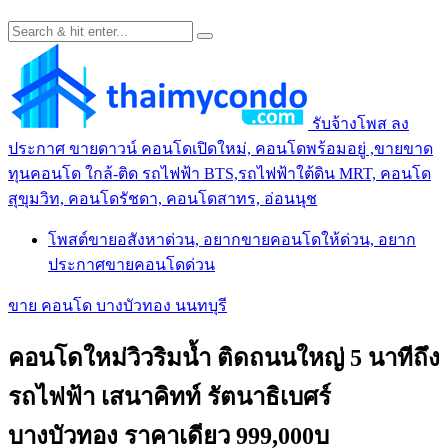
รับจ้างโพส ลง
ประกาศ ขายดาวน์ คอนโดเปิดใหม่, คอนโดพร้อมอยู่ ,ขายขาด
ทุนคอนโด ใกล้-ติด รถไฟฟ้า BTS,รถไฟฟ้าใต้ดิน MRT, คอนโด
สุขุมวิท, คอนโดรัชดา, คอนโดสาทร, อ่อนนุช
โพสต์ขายอสังหาด่วน, อยากขายคอนโดให้ด่วน, อยาก
ประกาศขายคอนโดด่วน
ขาย คอนโด บางบัวทอง นนทบุรี
คอนโดใหม่วิวริมน้ำ ติดถนนใหญ่ 5 นาทีถึง
รถไฟฟ้า เสนาคิทท์ รัตนาธิเบศร์
บางบัวทอง ราคาเดียว 999,000บ