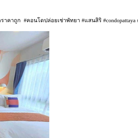
าคาถูก #คอนโดปล่อยเช่าพัทยา #แสนสิริ #condopattaya #c