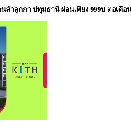
านลำลูกกา ปทุมธานี ผ่อนเพียง 999บ ต่อเดือ