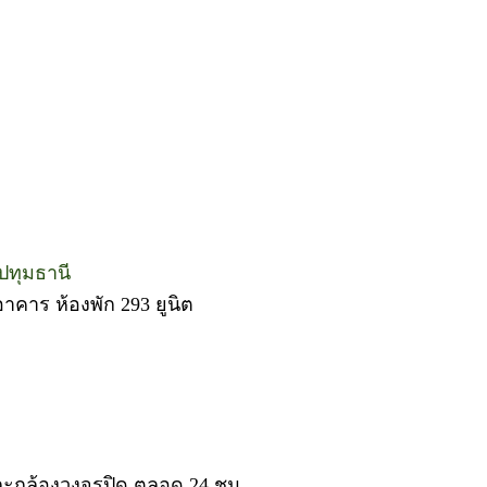
ปทุมธานี
าคาร ห้องพัก 293 ยูนิต
ละกล้องวงจรปิด ตลอด 24 ชม.