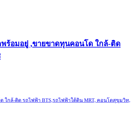
พร้อมอยู่ ,ขายขาดทุนคอนโด ใกล้-ติด
ช
ใกล้-ติด รถไฟฟ้า BTS,รถไฟฟ้าใต้ดิน MRT, คอนโดสุขุมวิท,