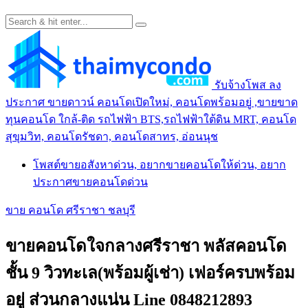
รับจ้างโพส ลง
ประกาศ ขายดาวน์ คอนโดเปิดใหม่, คอนโดพร้อมอยู่ ,ขายขาด
ทุนคอนโด ใกล้-ติด รถไฟฟ้า BTS,รถไฟฟ้าใต้ดิน MRT, คอนโด
สุขุมวิท, คอนโดรัชดา, คอนโดสาทร, อ่อนนุช
โพสต์ขายอสังหาด่วน, อยากขายคอนโดให้ด่วน, อยาก
ประกาศขายคอนโดด่วน
ขาย คอนโด ศรีราชา ชลบุรี
ขายคอนโดใจกลางศรีราชา พลัสคอนโด
ชั้น 9 วิวทะเล(พร้อมผู้เช่า) เฟอร์ครบพร้อม
อยู่ ส่วนกลางแน่น Line 0848212893