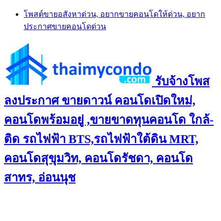
Skip
โพสต์ขายอสังหาด่วน, อยากขายคอนโดให้ด่วน, อยาก
to
ประกาศขายคอนโดด่วน
content
รับจ้างโพส
ลงประกาศ ขายดาวน์ คอนโดเปิดใหม่,
คอนโดพร้อมอยู่ ,ขายขาดทุนคอนโด ใกล้-
ติด รถไฟฟ้า BTS,รถไฟฟ้าใต้ดิน MRT,
คอนโดสุขุมวิท, คอนโดรัชดา, คอนโด
สาทร, อ่อนนุช