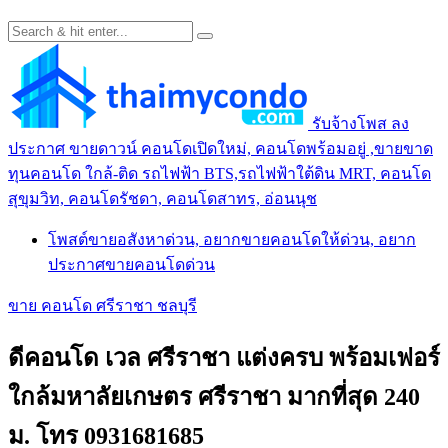
รับจ้างโพส ลง
ประกาศ ขายดาวน์ คอนโดเปิดใหม่, คอนโดพร้อมอยู่ ,ขายขาด
ทุนคอนโด ใกล้-ติด รถไฟฟ้า BTS,รถไฟฟ้าใต้ดิน MRT, คอนโด
สุขุมวิท, คอนโดรัชดา, คอนโดสาทร, อ่อนนุช
โพสต์ขายอสังหาด่วน, อยากขายคอนโดให้ด่วน, อยาก
ประกาศขายคอนโดด่วน
ขาย คอนโด ศรีราชา ชลบุรี
ดีคอนโด เวล ศรีราชา แต่งครบ พร้อมเฟอร์
ใกล้มหาลัยเกษตร ศรีราชา มากที่สุด 240
ม. โทร 0931681685