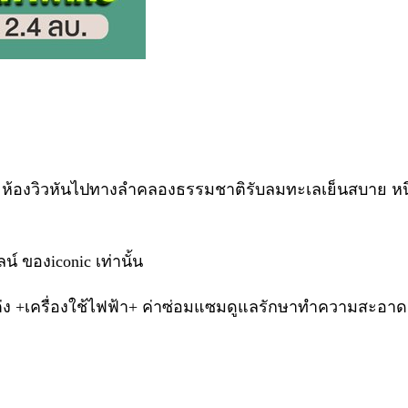
 ห้องวิวหันไปทางลำคลองธรรมชาติรับลมทะเลเย็นสบาย หนึ่ง
์ ของiconic เท่านั้น
กแต่ง +เครื่องใช้ไฟฟ้า+ ค่าซ่อมแซมดูแลรักษาทำความสะอา