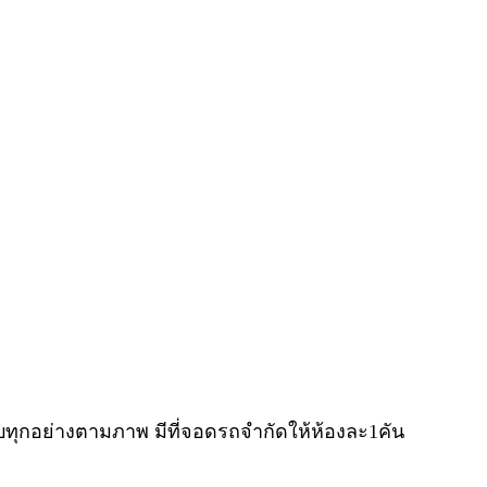
้ครบทุกอย่างตามภาพ มีที่จอดรถจำกัดให้ห้องละ1คัน