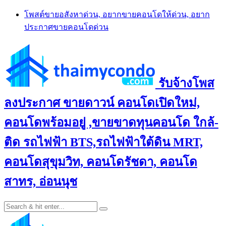
Skip
โพสต์ขายอสังหาด่วน, อยากขายคอนโดให้ด่วน, อยาก
to
ประกาศขายคอนโดด่วน
content
รับจ้างโพส
ลงประกาศ ขายดาวน์ คอนโดเปิดใหม่,
คอนโดพร้อมอยู่ ,ขายขาดทุนคอนโด ใกล้-
ติด รถไฟฟ้า BTS,รถไฟฟ้าใต้ดิน MRT,
คอนโดสุขุมวิท, คอนโดรัชดา, คอนโด
สาทร, อ่อนนุช