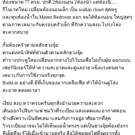
ห้องขนาด 77 ตรม. ปกติ 2ห้องนอน 2ห้องน้ำ แต่ห้องนี้….
รีโนเวทใหม่ เปลี่ยนห้องนอนเล็ก เป็น walkin closet สุดหรู
และทุบห้องน้ำใน Master Bedroom ออก จนได้ห้องนอน ใหญ่สุดๆ
ตามภาพ เหมาะกับครอบครัวเล็ก ที่รักความสงบ โปร่งโล่ง
สะดวกสบาย
.
กั้นห้องครัวตามหลักฮวงจุ้ย
ตกแต่งหน้าลิฟท์ส่วนตัวตามหลักฮวงจุ้ย
ทำรางประตูใหม่เปลี่ยนจากล่างไปไว้บนเพื่อไม่เก็บฝุ่น ออกแบบ
เฟอร์นิเจอร์ให้ทำความสะอาดและดูแลง่าย แข็งแรงทนทาน
เหมาะกับการใช้งานจริงทุกจุด
Build-in อย่างดี มีที่เก็บของมากเหลือเฟือ ทำให้บ้านดูโล่ง
สะอาด ตลอดเวลา
.
เงียบ สงบ ทว่าครบครันทุกสิ่งอำนวยความสะดวก
เดินออกไปจิบกาแฟ ชมวิวที่ระเบียง แสงแดดและอากาศค่อน
ข้างดีเพราะเป็นทิศเหมาะสมกับการอยู่อาศัยมากที่สุด
วิวระเบียงอาจจะไม่ได้เห็นแม่น้ำตรงๆ แต่เป็นฮวงจุ้ยท้องมังกร
ทีเด็ดที่จะรู้ได้เมื่อเข้ามาอยู่จริง คือได้ชมพลุไฟที่จุดจากทั้ง