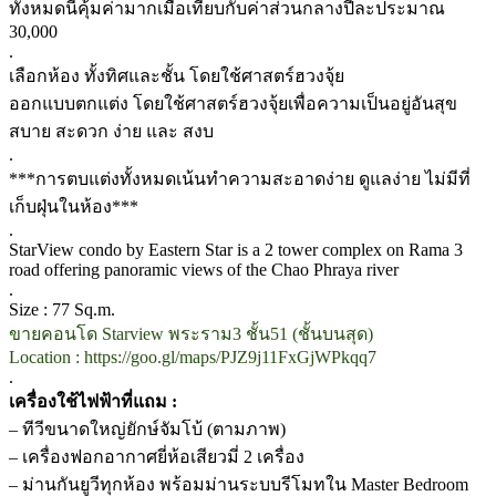
ทั้งหมดนี้คุ้มค่ามากเมื่อเทียบกับค่าส่วนกลางปีละประมาณ
30,000
.
เลือกห้อง ทั้งทิศและชั้น โดยใช้ศาสตร์ฮวงจุ้ย
ออกแบบตกแต่ง โดยใช้ศาสตร์ฮวงจุ้ยเพื่อความเป็นอยู่อันสุข
สบาย สะดวก ง่าย และ สงบ
.
***การตบแต่งทั้งหมดเน้นทำความสะอาดง่าย ดูแลง่าย ไม่มีที่
เก็บฝุ่นในห้อง***
.
StarView condo by Eastern Star is a 2 tower complex on Rama 3
road offering panoramic views of the Chao Phraya river
.
Size : 77 Sq.m.
ขายคอนโด Starview พระราม3 ชั้น51 (ชั้นบนสุด)
Location : https://goo.gl/maps/PJZ9j11FxGjWPkqq7
.
เครื่องใช้ไฟฟ้าที่แถม :
– ทีวีขนาดใหญ่ยักษ์จัมโบ้ (ตามภาพ)
– เครื่องฟอกอากาศยี่ห้อเสียวมี่ 2 เครื่อง
– ม่านกันยูวีทุกห้อง พร้อมม่านระบบรีโมทใน Master Bedroom