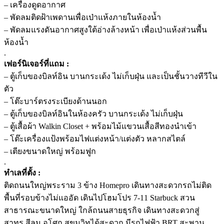
– เครื่องดูดอากาศ
– พัดลมติดฝ้าเพดานเพื่อเป่าแห้งภายในห้องน้ำ
– พัดลมแรงดันอากาศสูงใต้อ่างล้างหน้า เพื่อเป่าแห้งส่วนพื้น
ห้องน้ำ
.
เฟอร์นิเจอร์ที่แถม :
– ตู้เก็บของบิลท์อิน บานกระเด้ง ไม่เก็บฝุ่น และเป็นชั้นวางทีวีใน
ตัว
– โต๊ะบาร์ตรงระเบียงด้านนอก
– ตู้เก็บของบิลท์อินในห้องครัว บานกระเด้ง ไม่เก็บฝุ่น
– ตู้เสื้อผ้า Walkin Closet + พร้อมไม้แขวนเสื้อสีทองนำเข้า
– โต๊ะเครื่องแป้งพร้อมไฟแต่งหน้า/แต่งตัว หลากสไตล์
– เตียงขนาดใหญ่ พร้อมฟูก
.
ทำเลที่ตั้ง :
ติดถนนใหญ่พระราม 3 ข้าง Homepro เดินทางสะดวกรถไม่ติด
พื้นที่รอบข้างไม่แออัด เดินไปโฮมโปร 7-11 Starbuck สวน
สาธารณะขนาดใหญ่ ใกล้ถนนสายธุรกิจ เดินทางสะดวกสู่
สาทร สีลม อโศก สุขุมวิทได้สะดวก มีรถไฟฟ้า BRT สะพาน