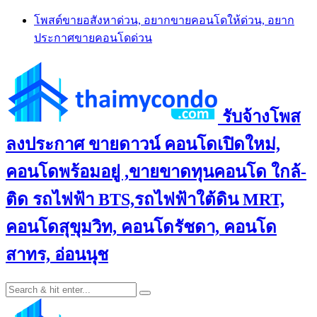
Skip
โพสต์ขายอสังหาด่วน, อยากขายคอนโดให้ด่วน, อยาก
to
ประกาศขายคอนโดด่วน
content
รับจ้างโพส
ลงประกาศ ขายดาวน์ คอนโดเปิดใหม่,
คอนโดพร้อมอยู่ ,ขายขาดทุนคอนโด ใกล้-
ติด รถไฟฟ้า BTS,รถไฟฟ้าใต้ดิน MRT,
คอนโดสุขุมวิท, คอนโดรัชดา, คอนโด
สาทร, อ่อนนุช