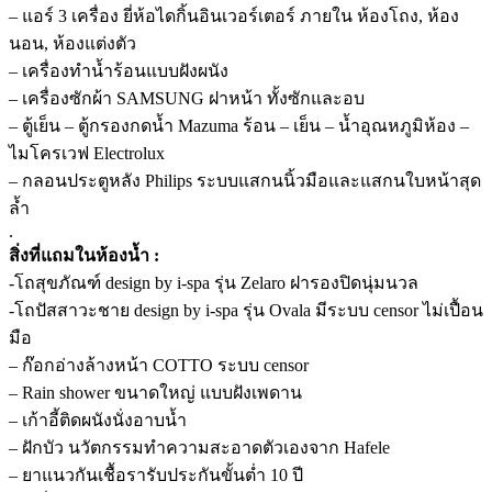
– แอร์ 3 เครื่อง ยี่ห้อไดกิ้นอินเวอร์เตอร์ ภายใน ห้องโถง, ห้อง
นอน, ห้องแต่งตัว
– เครื่องทำน้ำร้อนแบบฝังผนัง
– เครื่องซักผ้า SAMSUNG ฝาหน้า ทั้งซักและอบ
– ตู้เย็น – ตู้กรองกดน้ำ Mazuma ร้อน – เย็น – น้ำอุณหภูมิห้อง –
ไมโครเวฟ Electrolux
– กลอนประตูหลัง Philips ระบบแสกนนิ้วมือและแสกนใบหน้าสุด
ล้ำ
.
สิ่งที่แถมในห้องน้ำ :
-โถสุขภัณฑ์ design by i-spa รุ่น Zelaro ฝารองปิดนุ่มนวล
-โถปัสสาวะชาย design by i-spa รุ่น Ovala มีระบบ censor ไม่เปื้อน
มือ
– ก๊อกอ่างล้างหน้า COTTO ระบบ censor
– Rain shower ขนาดใหญ่ แบบฝังเพดาน
– เก้าอี้ติดผนังนั่งอาบน้ำ
– ฝักบัว นวัตกรรมทำความสะอาดตัวเองจาก Hafele
– ยาแนวกันเชื้อรารับประกันขั้นต่ำ 10 ปี