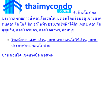
รับจ้างโพส ลง
ประกาศ ขายดาวน์ คอนโดเปิดใหม่, คอนโดพร้อมอยู่ ,ขายขาด
ทุนคอนโด ใกล้-ติด รถไฟฟ้า BTS,รถไฟฟ้าใต้ดิน MRT, คอนโด
สุขุมวิท, คอนโดรัชดา, คอนโดสาทร, อ่อนนุช
โพสต์ขายอสังหาด่วน, อยากขายคอนโดให้ด่วน, อยาก
ประกาศขายคอนโดด่วน
ขาย คอนโด เขตบางซื่อ กรุงเทพ