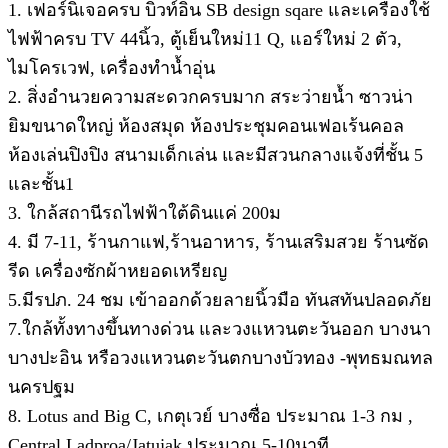
1. เฟอร์นิเจอครบ บิวท์อิน SB design sqare และเครื่องใช้
ไฟฟ้าครบ TV 44นิ้ว, ตู้เย็นใหม่11 Q, แอร์ใหม่ 2 ตัว,
ไมโครเวฟ, เครื่องทำน้ำอุ่น
2. สิ่งอำนวยความสะดวกครบมาก สระว่ายน้ำ ซาวน่า
ยิมขนาดใหญ่ ห้องสมุด ห้องประชุมคอนเฟอเร้นคอล
ห้องเล่นปิงปิง สนามเด็กเล่น และมีสวนกลางแจ้งที่ชั้น 5
และชั้น1
3. ใกล้สถานีรถไฟฟ้าใต้ดินแค่ 200ม
4. มี 7-11, ร้านกาแฟ,ร้านอาหาร, ร้านเสริมสวย ร้านซัด
รีด เครื่องซักผ้าหยอดเหรียญ
5.มีรปภ. 24 ชม เข้าออกด้วยลายนิ้วมือ ทันสทันปลอดภัย
7.ใกล้ทั้งทางขึ้นทางด่วน และวงแหวนตะวันออก บางนา
บางปะอิน หรือวงแหวนตะวันตกบางบัวทอง -พุทธมณทล
นครปฐม
8. Lotus and Big C, เกตุเวย์ บางซื่อ ประมาณ 1-3 กม ,
Central Ladproa/Jatujak ประมาณ 5-10นาที