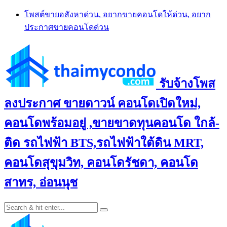
Skip
โพสต์ขายอสังหาด่วน, อยากขายคอนโดให้ด่วน, อยาก
to
ประกาศขายคอนโดด่วน
content
รับจ้างโพส
ลงประกาศ ขายดาวน์ คอนโดเปิดใหม่,
คอนโดพร้อมอยู่ ,ขายขาดทุนคอนโด ใกล้-
ติด รถไฟฟ้า BTS,รถไฟฟ้าใต้ดิน MRT,
คอนโดสุขุมวิท, คอนโดรัชดา, คอนโด
สาทร, อ่อนนุช