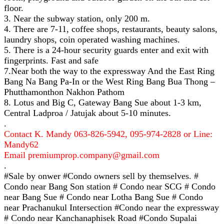
floor.
3. Near the subway station, only 200 m.
4. There are 7-11, coffee shops, restaurants, beauty salons,
laundry shops, coin operated washing machines.
5. There is a 24-hour security guards enter and exit with
fingerprints. Fast and safe
7.Near both the way to the expressway And the East Ring
Bang Na Bang Pa-In or the West Ring Bang Bua Thong –
Phutthamonthon Nakhon Pathom
8. Lotus and Big C, Gateway Bang Sue about 1-3 km,
Central Ladproa / Jatujak about 5-10 minutes.
.
Contact K. Mandy 063-826-5942, 095-974-2828 or Line:
Mandy62
Email premiumprop.company@gmail.com
.
#Sale by onwer #Condo owners sell by themselves. #
Condo near Bang Son station # Condo near SCG # Condo
near Bang Sue # Condo near Lotha Bang Sue # Condo
near Prachanukul Intersection #Condo near the expressway
# Condo near Kanchanaphisek Road #Condo Supalai