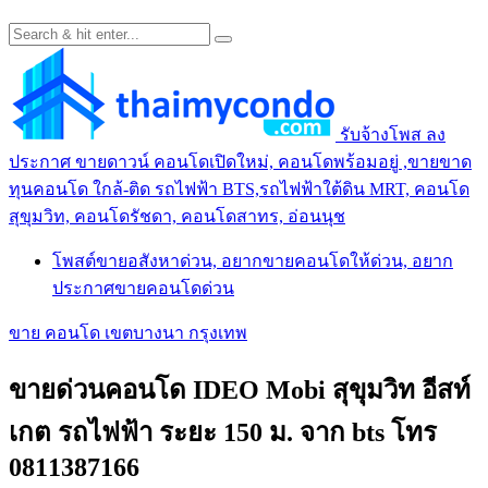
รับจ้างโพส ลง
ประกาศ ขายดาวน์ คอนโดเปิดใหม่, คอนโดพร้อมอยู่ ,ขายขาด
ทุนคอนโด ใกล้-ติด รถไฟฟ้า BTS,รถไฟฟ้าใต้ดิน MRT, คอนโด
สุขุมวิท, คอนโดรัชดา, คอนโดสาทร, อ่อนนุช
โพสต์ขายอสังหาด่วน, อยากขายคอนโดให้ด่วน, อยาก
ประกาศขายคอนโดด่วน
ขาย คอนโด เขตบางนา กรุงเทพ
ขายด่วนคอนโด IDEO Mobi สุขุมวิท อีสท์
เกต รถไฟฟ้า ระยะ 150 ม. จาก bts โทร
0811387166