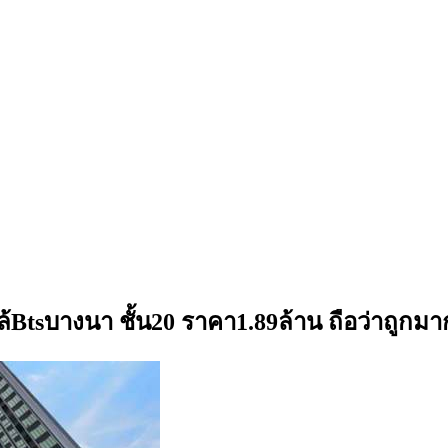
ใกล้Btsบางนา ชั้น20 ราคา1.89ล้าน ถือว่าถูก