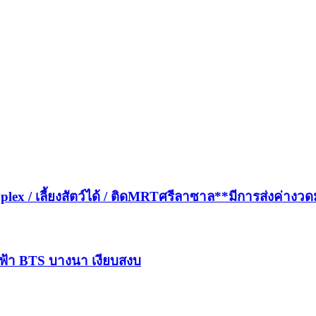
plex / เลี้ยงสัตว์ได้ / ติดMRTศรีลาซาล**มีการส่งค่างว
ฟฟ้า BTS บางนา เงียบสงบ