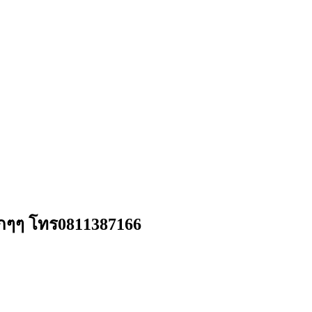
มากๆๆ โทร0811387166