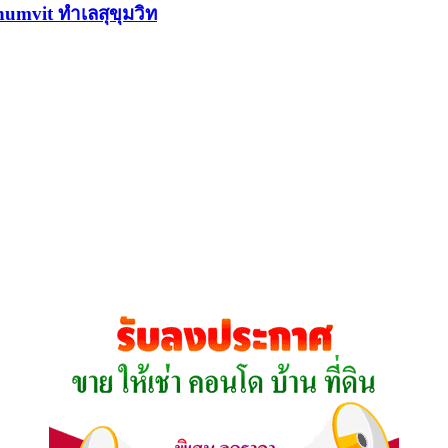
humvit ทำเลสุขุมวิท