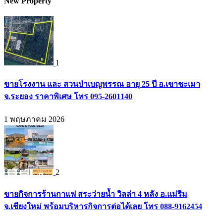
New Property
1
ขายโรงงาน และ สวนป่าเบญพรรณ อายุ 25 ปี อ.เขาชะเมา
จ.ระยอง ราคาพิเศษ โทร 095-2601140
1 พฤษภาคม 2026
2
ขายกิจการร้านกาแฟ สระว่ายน้ำ วิลล่า 4 หลัง อ.แม่ริม
จ.เชียงใหม่ พร้อมบริหารกิจการต่อได้เลย โทร 088-9162454