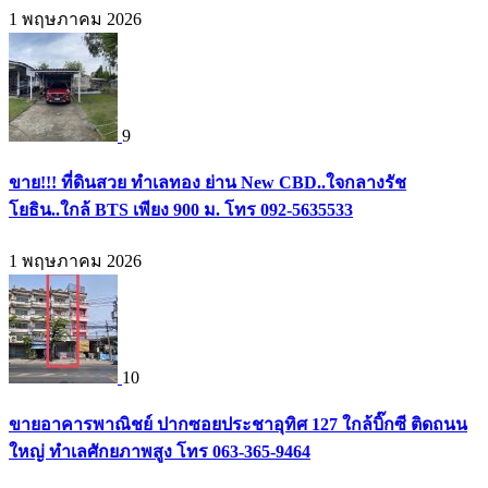
1 พฤษภาคม 2026
9
ขาย!!! ที่ดินสวย ทำเลทอง ย่าน New CBD..ใจกลางรัช
โยธิน..ใกล้ BTS เพียง 900 ม. โทร 092-5635533
1 พฤษภาคม 2026
10
ขายอาคารพาณิชย์ ปากซอยประชาอุทิศ 127 ใกล้บิ๊กซี ติดถนน
ใหญ่ ทำเลศักยภาพสูง โทร 063-365-9464