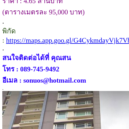
ราคา : 4.65 ล้านบาท
(ตารางเมตรละ 95,000 บาท)
.
พิกัด
:
https://maps.app.goo.gl/G4CykmdayVjk7V
.
สนใจติดต่อได้ที่ คุณสน
โทร : 089-745-9492
อีเมล : sonuos@hotmail.com
.