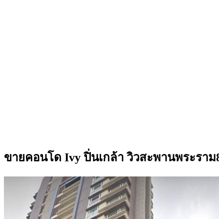
ขายคอนโด Ivy ปิ่นเกล้า วิวสะพานพระราม8 เ