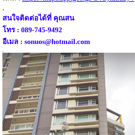
.
สนใจติดต่อได้ที่ คุณสน
โทร : 089-745-9492
อีเมล : sonuos@hotmail.com
.