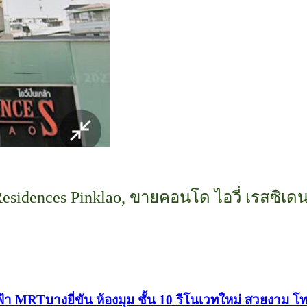
esidences Pinklao, ขายคอนโด ไอวี่ เรสซิเด
 MRTบางยี่ขัน ห้องมุม ชั้น 10 รีโนเวทใหม่ สวยงาม โ