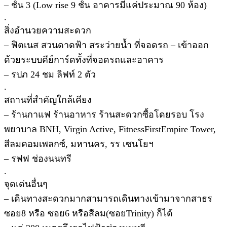
– ชั้น 3 (Low rise 9 ชั้น อาคารมีแค่ประมาณ 90 ห้อง)
.
สิ่งอำนวยความสะดวก
– ฟิตเนส สวนดาดฟ้า สระว่ายน้ำ ที่จอดรถ – เข้าออก
ด้วยระบบคีย์การ์ดทั้งที่จอดรถและอาคาร
– รปภ 24 ชม ลิฟท์ 2 ตัว
.
สถานที่สำคัญใกล้เคียง
– ร้านกาแฟ ร้านอาหาร ร้านสะดวกซื้อโดยรอบ โรง
พยาบาล BNH, Virgin Active, FitnessFirstEmpire Tower,
สีลมคอมเพลกซ์, มหานคร, รร เซนโยฯ
– รฟฟ ช่องนนทรี
.
จุดเด่นอื่นๆ
– เดินทางสะดวกมากสามารถเดินทางเข้ามาจากสาธร
ซอย8 หรือ ซอย6 หรือสีลม(ซอยTrinity) ก็ได้