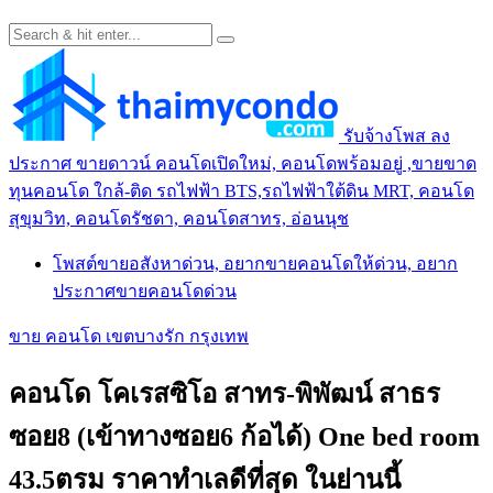
รับจ้างโพส ลง
ประกาศ ขายดาวน์ คอนโดเปิดใหม่, คอนโดพร้อมอยู่ ,ขายขาด
ทุนคอนโด ใกล้-ติด รถไฟฟ้า BTS,รถไฟฟ้าใต้ดิน MRT, คอนโด
สุขุมวิท, คอนโดรัชดา, คอนโดสาทร, อ่อนนุช
โพสต์ขายอสังหาด่วน, อยากขายคอนโดให้ด่วน, อยาก
ประกาศขายคอนโดด่วน
ขาย คอนโด เขตบางรัก กรุงเทพ
คอนโด โคเรสซิโอ สาทร-พิพัฒน์ สาธร
ซอย8 (เข้าทางซอย6 ก้อได้) One bed room
43.5ตรม ราคาทำเลดีที่สุด ในย่านนี้