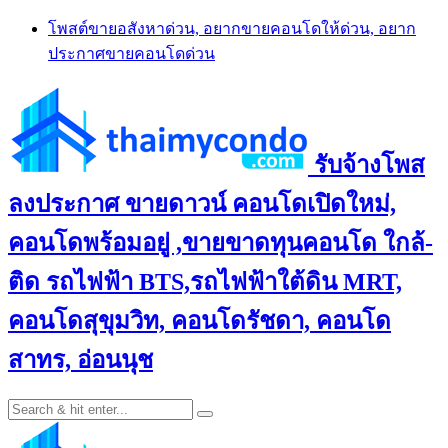
Skip
โพสต์ขายอสังหาด่วน, อยากขายคอนโดให้ด่วน, อยาก
to
ประกาศขายคอนโดด่วน
content
รับจ้างโพส
ลงประกาศ ขายดาวน์ คอนโดเปิดใหม่,
คอนโดพร้อมอยู่ ,ขายขาดทุนคอนโด ใกล้-
ติด รถไฟฟ้า BTS,รถไฟฟ้าใต้ดิน MRT,
คอนโดสุขุมวิท, คอนโดรัชดา, คอนโด
สาทร, อ่อนนุช