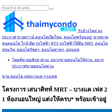
รับจ้างโพส ลง
ประกาศ ขายดาวน์ คอนโดเปิดใหม่, คอนโดพร้อมอยู่ ,ขายขาด
ทุนคอนโด ใกล้-ติด รถไฟฟ้า BTS,รถไฟฟ้าใต้ดิน MRT, คอนโด
สุขุมวิท, คอนโดรัชดา, คอนโดสาทร, อ่อนนุช
โพสต์ขายอสังหาด่วน, อยากขายคอนโดให้ด่วน, อยาก
ประกาศขายคอนโดด่วน
ขาย คอนโด เขตบางแค กรุงเทพ
โครงการ เสนาคิทท์ MRT – บางแค เฟส 2
1 ห้องนอนใหญ่ แต่งให้ครบ* พร้อมเข้าอยู่