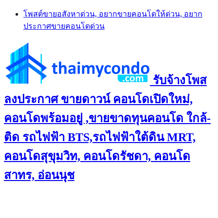
Skip
โพสต์ขายอสังหาด่วน, อยากขายคอนโดให้ด่วน, อยาก
to
ประกาศขายคอนโดด่วน
content
รับจ้างโพส
ลงประกาศ ขายดาวน์ คอนโดเปิดใหม่,
คอนโดพร้อมอยู่ ,ขายขาดทุนคอนโด ใกล้-
ติด รถไฟฟ้า BTS,รถไฟฟ้าใต้ดิน MRT,
คอนโดสุขุมวิท, คอนโดรัชดา, คอนโด
สาทร, อ่อนนุช