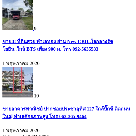
9
ขาย!!! ที่ดินสวย ทำเลทอง ย่าน New CBD..ใจกลางรัช
โยธิน..ใกล้ BTS เพียง 900 ม. โทร 092-5635533
1 พฤษภาคม 2026
10
ขายอาคารพาณิชย์ ปากซอยประชาอุทิศ 127 ใกล้บิ๊กซี ติดถนน
ใหญ่ ทำเลศักยภาพสูง โทร 063-365-9464
1 พฤษภาคม 2026