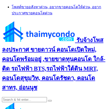
Skip
โพสต์ขายอสังหาด่วน, อยากขายคอนโดให้ด่วน, อยาก
to
ประกาศขายคอนโดด่วน
content
รับจ้างโพส
ลงประกาศ ขายดาวน์ คอนโดเปิดใหม่,
คอนโดพร้อมอยู่ ,ขายขาดทุนคอนโด ใกล้-
ติด รถไฟฟ้า BTS,รถไฟฟ้าใต้ดิน MRT,
คอนโดสุขุมวิท, คอนโดรัชดา, คอนโด
สาทร, อ่อนนุช