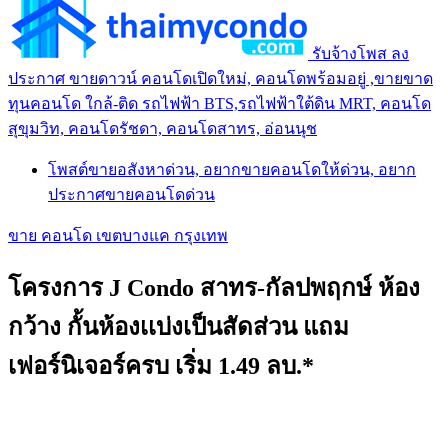
รับจ้างโพส ลง
ประกาศ ขายดาวน์ คอนโดเปิดใหม่, คอนโดพร้อมอยู่ ,ขายขาด
ทุนคอนโด ใกล้-ติด รถไฟฟ้า BTS,รถไฟฟ้าใต้ดิน MRT, คอนโด
สุขุมวิท, คอนโดรัชดา, คอนโดสาทร, อ่อนนุช
โพสต์ขายอสังหาด่วน, อยากขายคอนโดให้ด่วน, อยาก
ประกาศขายคอนโดด่วน
ขาย คอนโด เขตบางแค กรุงเทพ
โครงการ J Condo สาทร-กัลปพฤกษ์ ห้อง
กว้าง กั้นห้องเเบ่งเป็นสัดส่วน แถม
เฟอร์นิเจอร์ครบ เริ่ม 1.49 ลบ.*