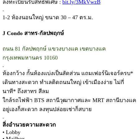
ลงทะเบียนรับสิทธิพิเศษ :
bit.ly/3MkVwzB
.
1-2 ห้องนอนใหญ่ ขนาด 30 – 47 ตร.ม.
J Condo สาทร-กัลปพฤกษ์
ถนน 81 กัลปพฤกษ์ แขวงบางแค เขตบางแค
กรุงเทพมหานคร 10160
.
ห้องกว้าง กั้นห้องเเบ่งเป็นสัดส่วน แถมเฟอร์นิเจอร์ครบ*
เดินทางสะดวก ทำเลติดถนนใหญ่ เข้าเมืองง่าย ไม่กี่
นาที* ถึงสาทร สีลม
ใกล้รถไฟฟ้า BTS สถานีวุฒากาศและ MRT สถานีบางแค
อยู่เองก็สะดวก ลงทุนปล่อยเช่าก็สบาย
.
สิ่งอำนวยความสะดวก
• Lobby
• Mailbox