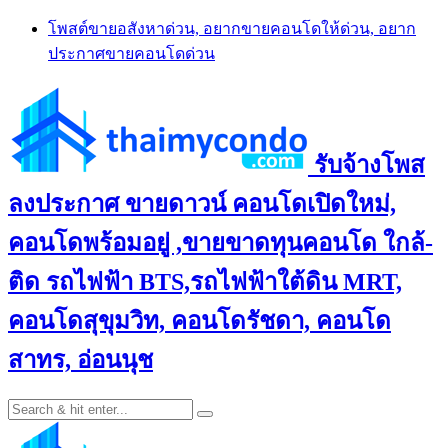
Skip
โพสต์ขายอสังหาด่วน, อยากขายคอนโดให้ด่วน, อยาก
to
ประกาศขายคอนโดด่วน
content
รับจ้างโพส
ลงประกาศ ขายดาวน์ คอนโดเปิดใหม่,
คอนโดพร้อมอยู่ ,ขายขาดทุนคอนโด ใกล้-
ติด รถไฟฟ้า BTS,รถไฟฟ้าใต้ดิน MRT,
คอนโดสุขุมวิท, คอนโดรัชดา, คอนโด
สาทร, อ่อนนุช