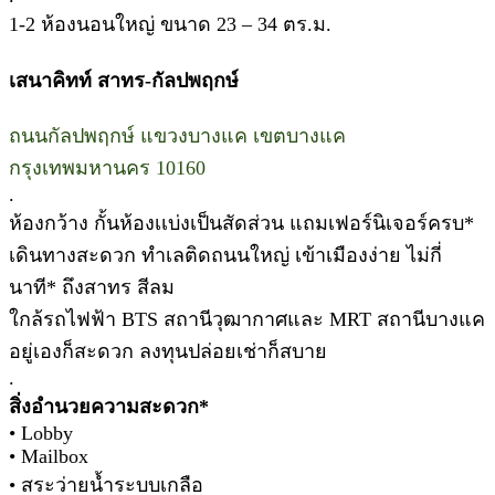
1-2 ห้องนอนใหญ่ ขนาด 23 – 34 ตร.ม.
เสนาคิทท์ สาทร-กัลปพฤกษ์
ถนนกัลปพฤกษ์ แขวงบางแค เขตบางแค
กรุงเทพมหานคร 10160
.
ห้องกว้าง กั้นห้องเเบ่งเป็นสัดส่วน แถมเฟอร์นิเจอร์ครบ*
เดินทางสะดวก ทำเลติดถนนใหญ่ เข้าเมืองง่าย ไม่กี่
นาที* ถึงสาทร สีลม
ใกล้รถไฟฟ้า BTS สถานีวุฒากาศและ MRT สถานีบางแค
อยู่เองก็สะดวก ลงทุนปล่อยเช่าก็สบาย
.
สิ่งอำนวยความสะดวก*
• Lobby
• Mailbox
• สระว่ายน้ำระบบเกลือ