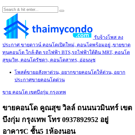
รับจ้างโพส ลง
ประกาศ ขายดาวน์ คอนโดเปิดใหม่, คอนโดพร้อมอยู่ ,ขายขาด
ทุนคอนโด ใกล้-ติด รถไฟฟ้า BTS,รถไฟฟ้าใต้ดิน MRT, คอนโด
สุขุมวิท, คอนโดรัชดา, คอนโดสาทร, อ่อนนุช
โพสต์ขายอสังหาด่วน, อยากขายคอนโดให้ด่วน, อยาก
ประกาศขายคอนโดด่วน
ขาย คอนโด เขตบึงกุ่ม กรุงเทพ
ขายคอนโด คูณสุข วิลล์ ถนนนวมินทร์ เขต
บึงกุ่ม กรุงเทพ โทร 0937892952 อยู่
อาคารC ชั้น5 1ห้องนอน