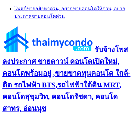
Skip
โพสต์ขายอสังหาด่วน, อยากขายคอนโดให้ด่วน, อยาก
to
ประกาศขายคอนโดด่วน
content
รับจ้างโพส
ลงประกาศ ขายดาวน์ คอนโดเปิดใหม่,
คอนโดพร้อมอยู่ ,ขายขาดทุนคอนโด ใกล้-
ติด รถไฟฟ้า BTS,รถไฟฟ้าใต้ดิน MRT,
คอนโดสุขุมวิท, คอนโดรัชดา, คอนโด
สาทร, อ่อนนุช