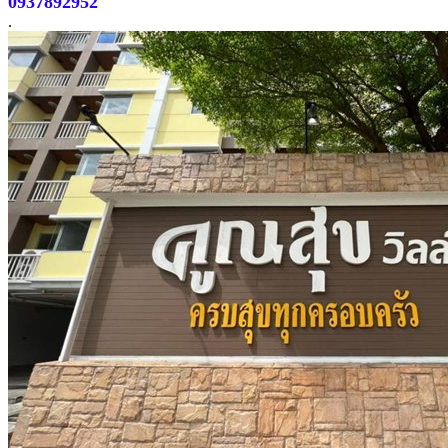
0937892952
.