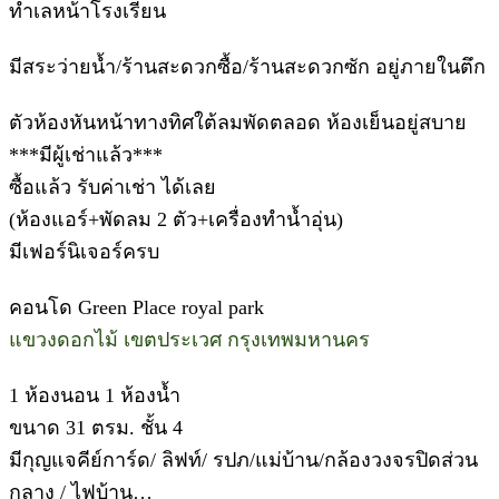
ทำเลหน้าโรงเรียน
มีสระว่ายน้ำ/ร้านสะดวกซื้อ/ร้านสะดวกซัก อยู่ภายในตึก
ตัวห้องหันหน้าทางทิศใต้ลมพัดตลอด ห้องเย็นอยู่สบาย
***มีผู้เช่าแล้ว***
ซื้อแล้ว รับค่าเช่า ได้เลย
(ห้องแอร์+พัดลม 2 ตัว+เครื่องทำน้ำอุ่น)
มีเฟอร์นิเจอร์ครบ
คอนโด Green Place royal park
แขวงดอกไม้ เขตประเวศ กรุงเทพมหานคร
1 ห้องนอน 1 ห้องน้ำ
ขนาด 31 ตรม. ชั้น 4
มีกุญแจคีย์การ์ด/ ลิฟท์/ รปภ/แม่บ้าน/กล้องวงจรปิดส่วน
กลาง / ไฟบ้าน…