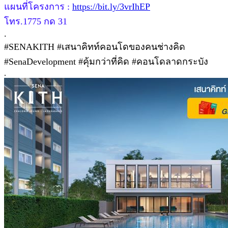
แผนที่โครงการ :
https://bit.ly/3vrIhEP
โทร.1775 กด 31
.
#SENAKITH #เสนาคิทท์คอนโดของคนช่างคิด
#SenaDevelopment #คุ้มกว่าที่คิด #คอนโดลาดกระบัง
.