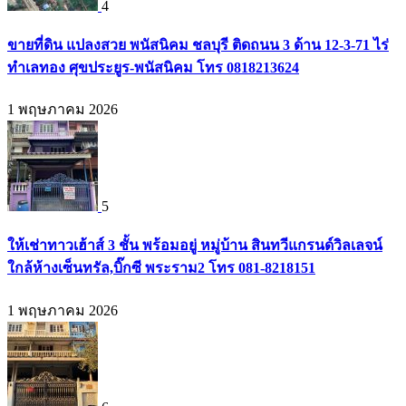
4
ขายที่ดิน แปลงสวย พนัสนิคม ชลบุรี ติดถนน 3 ด้าน 12-3-71 ไร่
ทำเลทอง ศุขประยูร-พนัสนิคม โทร 0818213624
1 พฤษภาคม 2026
5
ให้เช่าทาวเฮ้าส์ 3 ชั้น พร้อมอยู่ หมู่บ้าน สินทวีแกรนด์วิลเลจน์
ใกล้ห้างเซ็นทรัล,บิ๊กซี พระราม2 โทร 081-8218151
1 พฤษภาคม 2026