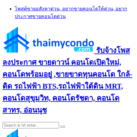
Skip
โพสต์ขายอสังหาด่วน, อยากขายคอนโดให้ด่วน, อยาก
to
ประกาศขายคอนโดด่วน
content
รับจ้างโพส
ลงประกาศ ขายดาวน์ คอนโดเปิดใหม่,
คอนโดพร้อมอยู่ ,ขายขาดทุนคอนโด ใกล้-
ติด รถไฟฟ้า BTS,รถไฟฟ้าใต้ดิน MRT,
คอนโดสุขุมวิท, คอนโดรัชดา, คอนโด
สาทร, อ่อนนุช