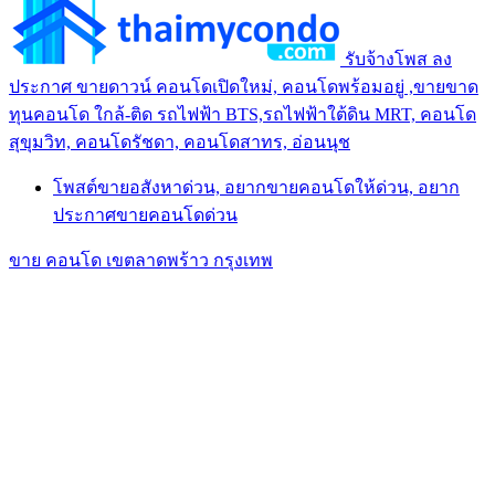
รับจ้างโพส ลง
ประกาศ ขายดาวน์ คอนโดเปิดใหม่, คอนโดพร้อมอยู่ ,ขายขาด
ทุนคอนโด ใกล้-ติด รถไฟฟ้า BTS,รถไฟฟ้าใต้ดิน MRT, คอนโด
สุขุมวิท, คอนโดรัชดา, คอนโดสาทร, อ่อนนุช
โพสต์ขายอสังหาด่วน, อยากขายคอนโดให้ด่วน, อยาก
ประกาศขายคอนโดด่วน
ขาย คอนโด เขตลาดพร้าว กรุงเทพ