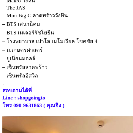
– Makro วังหิน
– The JAS
– Mini Big C ลาดพร้าววังหิน
– BTS เสนานิคม
– BTS เมเจอร์รัชโยธิน
– โรงพยาบาล เปาโล เมโมเรียล โชคชัย 4
– ม.เกษตรศาสตร์
– ยูเนี่ยนมอลล์
– เซ็นทรัลลาดพร้าว
– เซ็นทรัลอิสวิล
.
สอบถามได้ที่
Line : shopgoingto
โทร 090-9631863 ( คุณอิง )
.