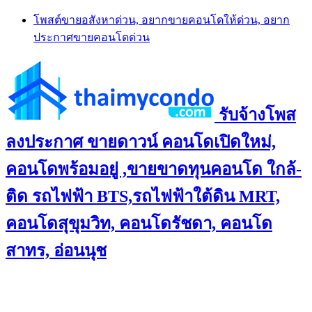
Skip
โพสต์ขายอสังหาด่วน, อยากขายคอนโดให้ด่วน, อยาก
to
ประกาศขายคอนโดด่วน
content
รับจ้างโพส
ลงประกาศ ขายดาวน์ คอนโดเปิดใหม่,
คอนโดพร้อมอยู่ ,ขายขาดทุนคอนโด ใกล้-
ติด รถไฟฟ้า BTS,รถไฟฟ้าใต้ดิน MRT,
คอนโดสุขุมวิท, คอนโดรัชดา, คอนโด
สาทร, อ่อนนุช