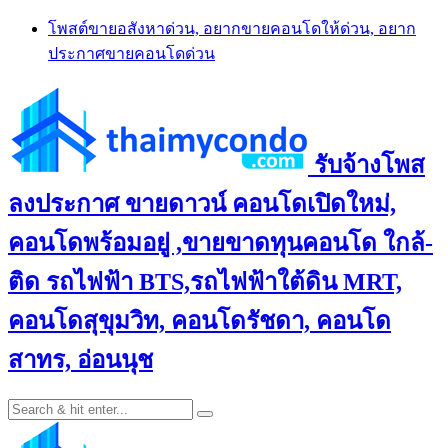
Skip
โพสต์ขายอสังหาด่วน, อยากขายคอนโดให้ด่วน, อยาก
to
ประกาศขายคอนโดด่วน
content
รับจ้างโพส
ลงประกาศ ขายดาวน์ คอนโดเปิดใหม่,
คอนโดพร้อมอยู่ ,ขายขาดทุนคอนโด ใกล้-
ติด รถไฟฟ้า BTS,รถไฟฟ้าใต้ดิน MRT,
คอนโดสุขุมวิท, คอนโดรัชดา, คอนโด
สาทร, อ่อนนุช