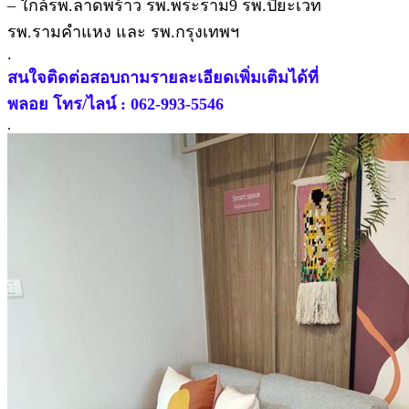
– ใกล้รพ.ลาดพร้าว รพ.พระราม9 รพ.ปิยะเวท
รพ.รามคำแหง และ รพ.กรุงเทพฯ
.
สนใจติดต่อสอบถามรายละเอียดเพิ่มเติมได้ที่
พลอย โทร/ไลน์ : 062-993-5546
.