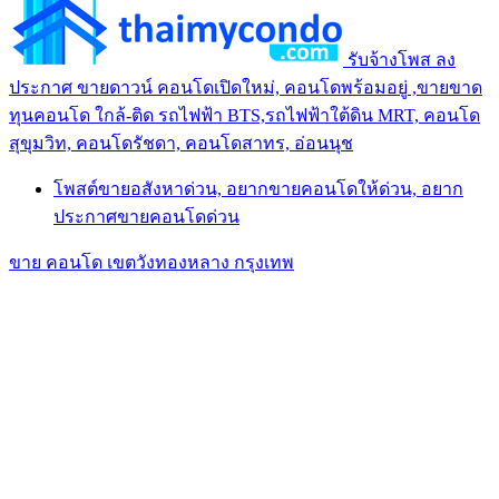
รับจ้างโพส ลง
ประกาศ ขายดาวน์ คอนโดเปิดใหม่, คอนโดพร้อมอยู่ ,ขายขาด
ทุนคอนโด ใกล้-ติด รถไฟฟ้า BTS,รถไฟฟ้าใต้ดิน MRT, คอนโด
สุขุมวิท, คอนโดรัชดา, คอนโดสาทร, อ่อนนุช
โพสต์ขายอสังหาด่วน, อยากขายคอนโดให้ด่วน, อยาก
ประกาศขายคอนโดด่วน
ขาย คอนโด เขตวังทองหลาง กรุงเทพ