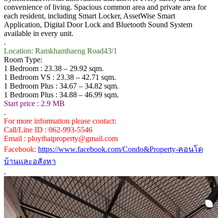
convenience of living. Spacious common area and private area for
each resident, including Smart Locker, AssetWise Smart
Application, Digital Door Lock and Bluetooth Sound System
available in every unit.
.
Location: Ramkhamhaeng Road43/1
Room Type:
1 Bedroom : 23.38 – 29.92 sqm.
1 Bedroom VS : 23.38 – 42.71 sqm.
1 Bedroom Plus : 34.67 – 34.82 sqm.
1 Bedroom Plus : 34.88 – 46.99 sqm.
Start price : 2.9 MB
.
For more information please contact:
Call/Line ID : 062-993-5546
Email : ploythaiproperty@gmail.com
Facebook:
https://www.facebook.com/Condo&Property-คอนโด
บ้านและอสังหา
.