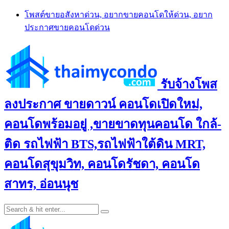
Skip
โพสต์ขายอสังหาด่วน, อยากขายคอนโดให้ด่วน, อยาก
to
ประกาศขายคอนโดด่วน
content
รับจ้างโพส
ลงประกาศ ขายดาวน์ คอนโดเปิดใหม่,
คอนโดพร้อมอยู่ ,ขายขาดทุนคอนโด ใกล้-
ติด รถไฟฟ้า BTS,รถไฟฟ้าใต้ดิน MRT,
คอนโดสุขุมวิท, คอนโดรัชดา, คอนโด
สาทร, อ่อนนุช