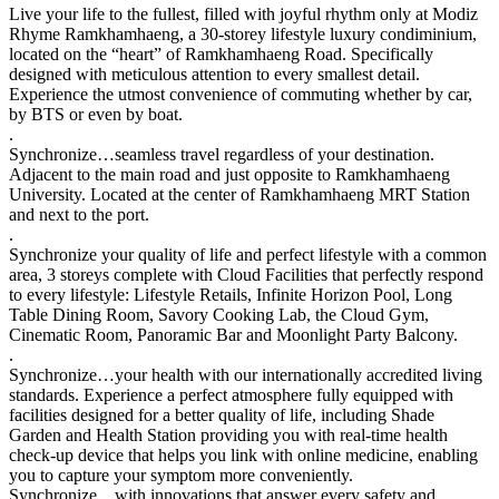
Live your life to the fullest, filled with joyful rhythm only at Modiz
Rhyme Ramkhamhaeng, a 30-storey lifestyle luxury condiminium,
located on the “heart” of Ramkhamhaeng Road. Specifically
designed with meticulous attention to every smallest detail.
Experience the utmost convenience of commuting whether by car,
by BTS or even by boat.
.
Synchronize…seamless travel regardless of your destination.
Adjacent to the main road and just opposite to Ramkhamhaeng
University. Located at the center of Ramkhamhaeng MRT Station
and next to the port.
.
Synchronize your quality of life and perfect lifestyle with a common
area, 3 storeys complete with Cloud Facilities that perfectly respond
to every lifestyle: Lifestyle Retails, Infinite Horizon Pool, Long
Table Dining Room, Savory Cooking Lab, the Cloud Gym,
Cinematic Room, Panoramic Bar and Moonlight Party Balcony.
.
Synchronize…your health with our internationally accredited living
standards. Experience a perfect atmosphere fully equipped with
facilities designed for a better quality of life, including Shade
Garden and Health Station providing you with real-time health
check-up device that helps you link with online medicine, enabling
you to capture your symptom more conveniently.
Synchronize…with innovations that answer every safety and