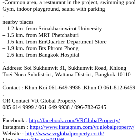
-Common area, a restaurant in the project, swimming pool
Gym, indoor playground, sauna with parking
.
nearby places
– 1.2 km. from Srinakharinwirot University
– 1.5 km. from MRT Phetchaburi
– 1.6 km. from EmQuartier Department Store
– 1.9 km. from Bts Phrom Phong
– 2.6 km. from Bangkok Hospital
.
Address: Soi Sukhumvit 31, Sukhumvit Road, Khlong
Toei Nuea Subdistrict, Wattana District, Bangkok 10110
.
Contact : Khun Koi 061-649-9938 ,Khun O 061-812-6459
.
OR Contact VR Global Property
085 614 9999 / 061 649 9938 / 096-782-6245
.
Facebook :
http://facebook.com/VRGlobalProperty/
Instagram :
https://www.instagram.com/vr.globalproperty/
Website :
http://www.vrglobalproperty.co.th/
Line :
https://lin.ee/nN1iiff