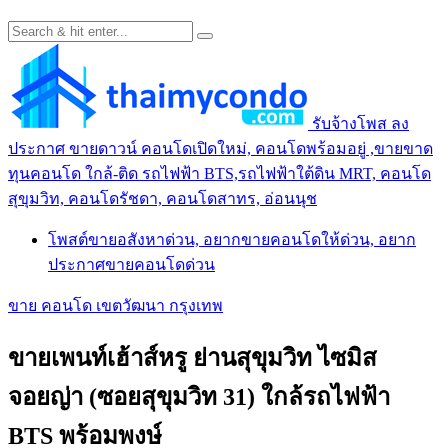
รับจ้างโพส ลง
ประกาศ ขายดาวน์ คอนโดเปิดใหม่, คอนโดพร้อมอยู่ ,ขายขาด
ทุนคอนโด ใกล้-ติด รถไฟฟ้า BTS,รถไฟฟ้าใต้ดิน MRT, คอนโด
สุขุมวิท, คอนโดรัชดา, คอนโดสาทร, อ่อนนุช
โพสต์ขายอสังหาด่วน, อยากขายคอนโดให้ด่วน, อยาก
ประกาศขายคอนโดด่วน
ขาย คอนโด เขตวัฒนา กรุงเทพ
ขายเพนท์เฮ้าส์หรู ย่านสุขุมวิท ไซมิส
จอยญ่า (ซอยสุขุมวิท 31) ใกล้รถไฟฟ้า
BTS พร้อมพงษ์