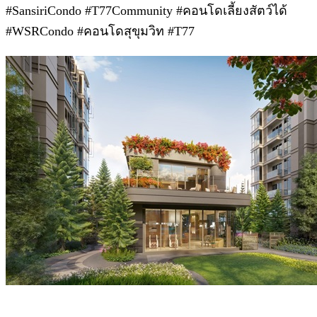
#SansiriCondo #T77Community #คอนโดเลี้ยงสัตว์ได้
#WSRCondo #คอนโดสุขุมวิท #T77