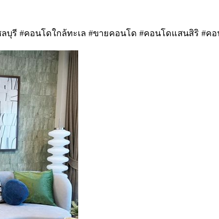
รี #คอนโดใกล้ทะเล #ขายคอนโด #คอนโดแสนสิริ #คอนโด