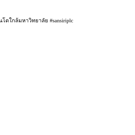
ใกล้มหาวิทยาลัย #sansiriplc