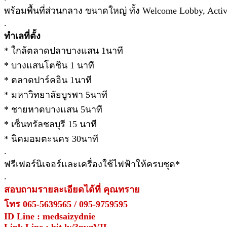
พร้อมพื้นที่ส่วนกลาง ขนาดใหญ่ ทั้ง Welcome Lobby, Activ
.
ทำเลที่ตั้ง
* ใกล้ตลาดปลาบางแสน 1นาที
* บางแสนโตชิน 1 นาที
* ตลาดปาร์คอิน 1นาที
* มหาวิทยาลัยบูรพา 5นาที
* ชายหาดบางแสน 5นาที
* เซ็นทรัลชลบุรี 15 นาที
* นิคมอมตะนคร 30นาที
.
ฟรีเฟอร์นิเจอร์และเครื่องใช้ไฟฟ้าให้ครบชุด*
.
สอบถามรายละเอียดได้ที่ คุณทราย
โทร 065-5639565 / 095-9759595
ID Line : medsaizydnie
Link Line : bit.ly/3nvqVIL