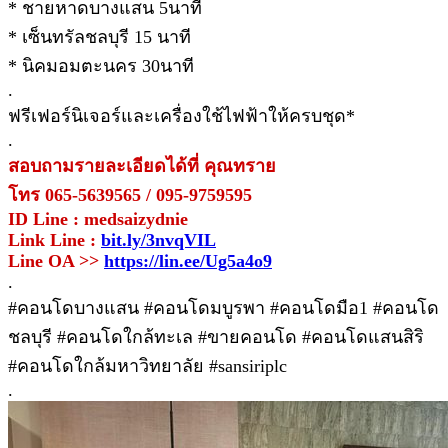
* ชายหาดบางแสน 5นาที
* เซ็นทรัลชลบุรี 15 นาที
* นิคมอมตะนคร 30นาที
.
ฟรีเฟอร์นิเจอร์และเครื่องใช้ไฟฟ้าให้ครบชุด*
.
สอบถามรายละเอียดได้ที่ คุณทราย
โทร 065-5639565 / 095-9759595
ID Line : medsaizydnie
Link Line :
bit.ly/3nvqVIL
Line OA >>
https://lin.ee/Ug5a4o9
.
#คอนโดบางแสน #คอนโดมบูรพา #คอนโดมือ1 #คอนโด
ชลบุรี #คอนโดใกล้ทะเล #ขายคอนโด #คอนโดแสนสิริ
#คอนโดใกล้มหาวิทยาลัย #sansiriplc
.