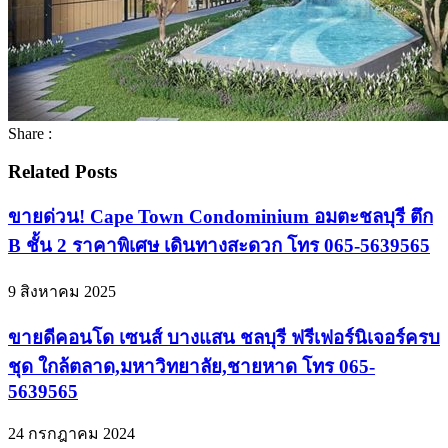
Share :
Related Posts
ขายด่วน! Cape Town Condominium อมตะชลบุรี ตึก
B ชั้น 2 ราคาพิเศษ เดินทางสะดวก โทร 065-5639565
9 สิงหาคม 2025
ขายดีคอนโด เซนส์ บางแสน ชลบุรี ฟรีเฟอร์นิเจอร์ครบ
ชุด ใกล้ตลาด,มหาวิทยาลัย,ชายหาด โทร 065-
5639565
24 กรกฎาคม 2024