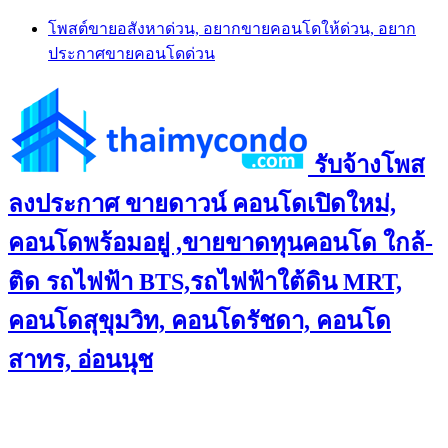
Skip
โพสต์ขายอสังหาด่วน, อยากขายคอนโดให้ด่วน, อยาก
to
ประกาศขายคอนโดด่วน
content
รับจ้างโพส
ลงประกาศ ขายดาวน์ คอนโดเปิดใหม่,
คอนโดพร้อมอยู่ ,ขายขาดทุนคอนโด ใกล้-
ติด รถไฟฟ้า BTS,รถไฟฟ้าใต้ดิน MRT,
คอนโดสุขุมวิท, คอนโดรัชดา, คอนโด
สาทร, อ่อนนุช