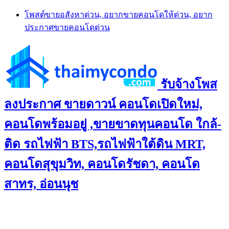
Skip
โพสต์ขายอสังหาด่วน, อยากขายคอนโดให้ด่วน, อยาก
to
ประกาศขายคอนโดด่วน
content
รับจ้างโพส
ลงประกาศ ขายดาวน์ คอนโดเปิดใหม่,
คอนโดพร้อมอยู่ ,ขายขาดทุนคอนโด ใกล้-
ติด รถไฟฟ้า BTS,รถไฟฟ้าใต้ดิน MRT,
คอนโดสุขุมวิท, คอนโดรัชดา, คอนโด
สาทร, อ่อนนุช