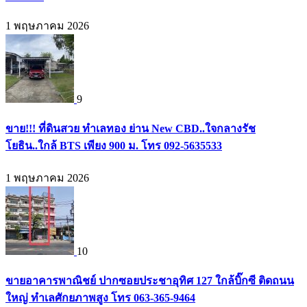
1 พฤษภาคม 2026
9
ขาย!!! ที่ดินสวย ทำเลทอง ย่าน New CBD..ใจกลางรัช
โยธิน..ใกล้ BTS เพียง 900 ม. โทร 092-5635533
1 พฤษภาคม 2026
10
ขายอาคารพาณิชย์ ปากซอยประชาอุทิศ 127 ใกล้บิ๊กซี ติดถนน
ใหญ่ ทำเลศักยภาพสูง โทร 063-365-9464