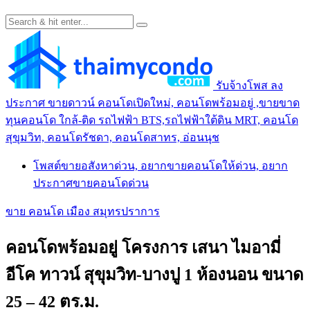
รับจ้างโพส ลง
ประกาศ ขายดาวน์ คอนโดเปิดใหม่, คอนโดพร้อมอยู่ ,ขายขาด
ทุนคอนโด ใกล้-ติด รถไฟฟ้า BTS,รถไฟฟ้าใต้ดิน MRT, คอนโด
สุขุมวิท, คอนโดรัชดา, คอนโดสาทร, อ่อนนุช
โพสต์ขายอสังหาด่วน, อยากขายคอนโดให้ด่วน, อยาก
ประกาศขายคอนโดด่วน
ขาย คอนโด เมือง สมุทรปราการ
คอนโดพร้อมอยู่ โครงการ เสนา ไมอามี่
อีโค ทาวน์ สุขุมวิท-บางปู 1 ห้องนอน ขนาด
25 – 42 ตร.ม.