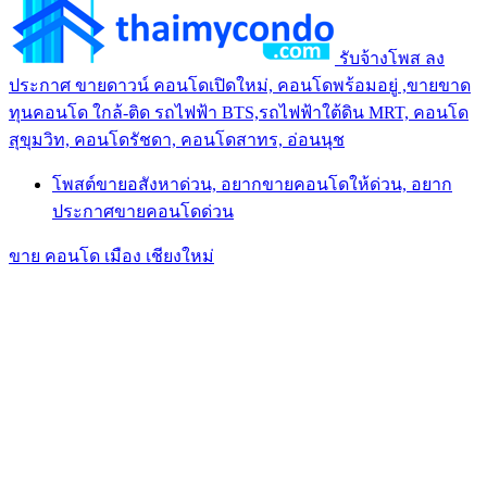
รับจ้างโพส ลง
ประกาศ ขายดาวน์ คอนโดเปิดใหม่, คอนโดพร้อมอยู่ ,ขายขาด
ทุนคอนโด ใกล้-ติด รถไฟฟ้า BTS,รถไฟฟ้าใต้ดิน MRT, คอนโด
สุขุมวิท, คอนโดรัชดา, คอนโดสาทร, อ่อนนุช
โพสต์ขายอสังหาด่วน, อยากขายคอนโดให้ด่วน, อยาก
ประกาศขายคอนโดด่วน
ขาย คอนโด เมือง เชียงใหม่