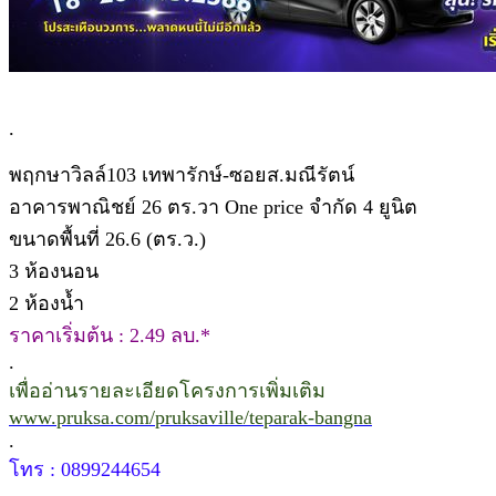
.
พฤกษาวิลล์103 เทพารักษ์-ซอยส.มณีรัตน์
อาคารพาณิชย์ 26 ตร.วา One price จำกัด 4 ยูนิต
ขนาดพื้นที่ 26.6 (ตร.ว.)
3 ห้องนอน
2 ห้องน้ำ
ราคาเริ่มต้น : 2.49 ลบ.*
.
เพื่ออ่านรายละเอียดโครงการเพิ่มเติม
www.pruksa.com/pruksaville/teparak-bangna
.
โทร : 0899244654
.