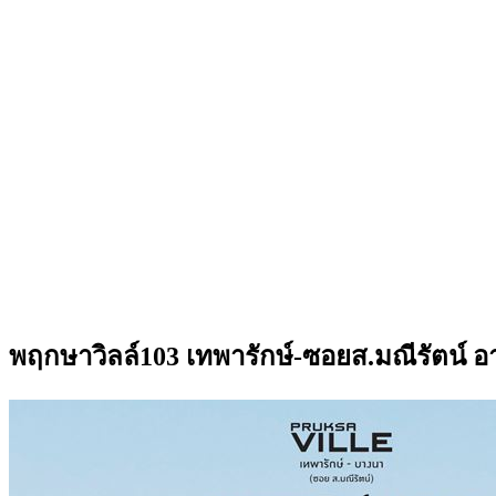
พฤกษาวิลล์103 เทพารักษ์-ซอยส.มณีรัตน์ อา