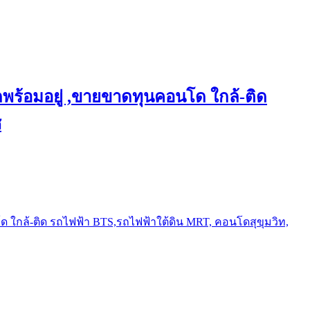
พร้อมอยู่ ,ขายขาดทุนคอนโด ใกล้-ติด
ช
ใกล้-ติด รถไฟฟ้า BTS,รถไฟฟ้าใต้ดิน MRT, คอนโดสุขุมวิท,