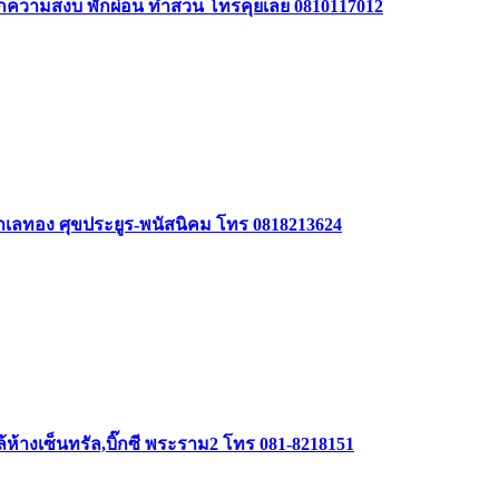
รักความสงบ พักผ่อน ทำสวน โทรคุยเลย 0810117012
 ทำเลทอง ศุขประยูร-พนัสนิคม โทร 0818213624
ใกล้ห้างเซ็นทรัล,บิ๊กซี พระราม2 โทร 081-8218151