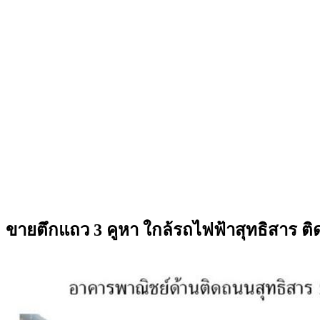
ขายตึกแถว 3 คูหา ใกล้รถไฟฟ้าสุทธิสาร ติด