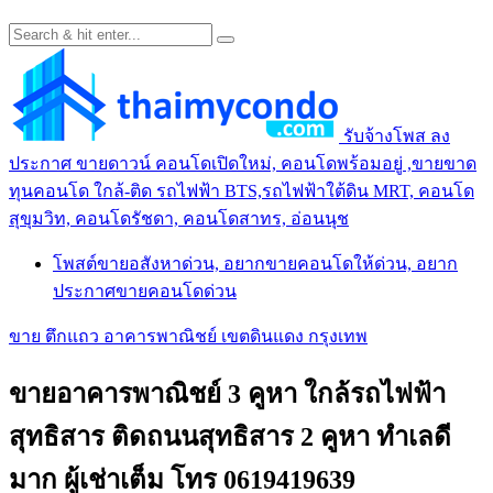
รับจ้างโพส ลง
ประกาศ ขายดาวน์ คอนโดเปิดใหม่, คอนโดพร้อมอยู่ ,ขายขาด
ทุนคอนโด ใกล้-ติด รถไฟฟ้า BTS,รถไฟฟ้าใต้ดิน MRT, คอนโด
สุขุมวิท, คอนโดรัชดา, คอนโดสาทร, อ่อนนุช
โพสต์ขายอสังหาด่วน, อยากขายคอนโดให้ด่วน, อยาก
ประกาศขายคอนโดด่วน
ขาย ตึกแถว อาคารพาณิชย์ เขตดินแดง กรุงเทพ
ขายอาคารพาณิชย์ 3 คูหา ใกล้รถไฟฟ้า
สุทธิสาร ติดถนนสุทธิสาร 2 คูหา ทำเลดี
มาก ผู้เช่าเต็ม โทร 0619419639