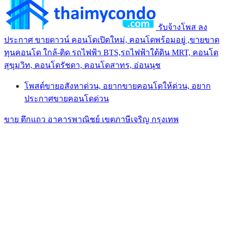
รับจ้างโพส ลง
ประกาศ ขายดาวน์ คอนโดเปิดใหม่, คอนโดพร้อมอยู่ ,ขายขาด
ทุนคอนโด ใกล้-ติด รถไฟฟ้า BTS,รถไฟฟ้าใต้ดิน MRT, คอนโด
สุขุมวิท, คอนโดรัชดา, คอนโดสาทร, อ่อนนุช
โพสต์ขายอสังหาด่วน, อยากขายคอนโดให้ด่วน, อยาก
ประกาศขายคอนโดด่วน
ขาย ตึกแถว อาคารพาณิชย์ เขตภาษีเจริญ กรุงเทพ