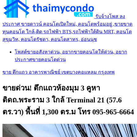
รับจ้างโพส ลง
ประกาศ ขายดาวน์ คอนโดเปิดใหม่, คอนโดพร้อมอยู่ ,ขายขาด
ทุนคอนโด ใกล้-ติด รถไฟฟ้า BTS,รถไฟฟ้าใต้ดิน MRT, คอนโด
สุขุมวิท, คอนโดรัชดา, คอนโดสาทร, อ่อนนุช
โพสต์ขายอสังหาด่วน, อยากขายคอนโดให้ด่วน, อยาก
ประกาศขายคอนโดด่วน
ขาย ตึกแถว อาคารพาณิชย์ เขตบางคอแหลม กรุงเทพ
ขายด่วน! ตึกแถวห้องมุม 3 คูหา
ติดถ.พระราม 3 ใกล้ Terminal 21 (57.6
ตร.วา) พื้นที่ 1,300 ตร.ม โทร 095-965-6664