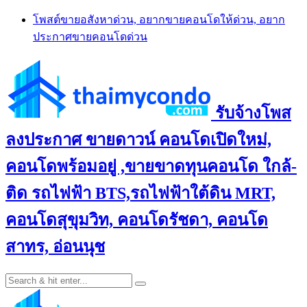
Skip
โพสต์ขายอสังหาด่วน, อยากขายคอนโดให้ด่วน, อยาก
to
ประกาศขายคอนโดด่วน
content
รับจ้างโพส
ลงประกาศ ขายดาวน์ คอนโดเปิดใหม่,
คอนโดพร้อมอยู่ ,ขายขาดทุนคอนโด ใกล้-
ติด รถไฟฟ้า BTS,รถไฟฟ้าใต้ดิน MRT,
คอนโดสุขุมวิท, คอนโดรัชดา, คอนโด
สาทร, อ่อนนุช