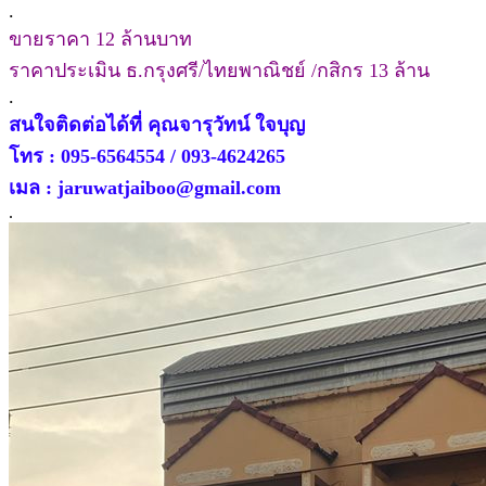
.
ขายราคา 12 ล้านบาท
ราคาประเมิน ธ.กรุงศรี/ไทยพาณิชย์ /กสิกร 13 ล้าน
.
สนใจติดต่อได้ที่ คุณจารุวัทน์ ใจบุญ
โทร : 095-6564554 / 093-4624265
เมล : jaruwatjaiboo@gmail.com
.