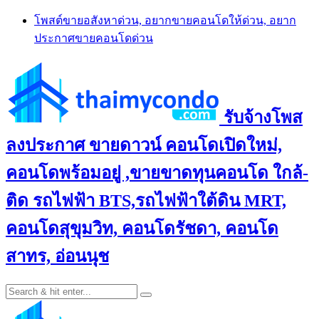
Skip
โพสต์ขายอสังหาด่วน, อยากขายคอนโดให้ด่วน, อยาก
to
ประกาศขายคอนโดด่วน
content
รับจ้างโพส
ลงประกาศ ขายดาวน์ คอนโดเปิดใหม่,
คอนโดพร้อมอยู่ ,ขายขาดทุนคอนโด ใกล้-
ติด รถไฟฟ้า BTS,รถไฟฟ้าใต้ดิน MRT,
คอนโดสุขุมวิท, คอนโดรัชดา, คอนโด
สาทร, อ่อนนุช