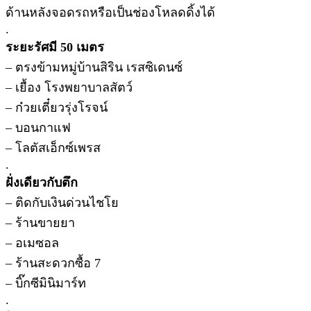
ด้านหลังจอดรถหรือเป็นช่องโหลดดิ้งได้
.
ระยะรัศมี 50 เมตร
– ตรงข้ามหมู่บ้านสิริน เรสซิเดนซ์
– เยื้อง โรงพยาบาลสัตว์
– ก๋วยเตี๋ยวรุ่งโรจน์
– บอนกาแฟ
– โลตัสเอ็กซ์เพรส
.
ฝั่งเดียวกับตึก
– ติดกับเงินด่วนไชโย
– ร้านขายยา
– อเมซอล
– ร้านสะดวกซื้อ 7
– บิ๊กซีมินิมาร์ท
.