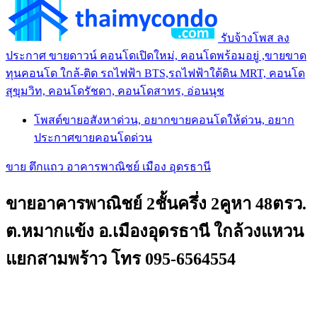
รับจ้างโพส ลง
ประกาศ ขายดาวน์ คอนโดเปิดใหม่, คอนโดพร้อมอยู่ ,ขายขาด
ทุนคอนโด ใกล้-ติด รถไฟฟ้า BTS,รถไฟฟ้าใต้ดิน MRT, คอนโด
สุขุมวิท, คอนโดรัชดา, คอนโดสาทร, อ่อนนุช
โพสต์ขายอสังหาด่วน, อยากขายคอนโดให้ด่วน, อยาก
ประกาศขายคอนโดด่วน
ขาย ตึกแถว อาคารพาณิชย์ เมือง อุดรธานี
ขายอาคารพาณิชย์ 2ชั้นครึ่ง 2คูหา 48ตรว.
ต.หมากแข้ง อ.เมืองอุดรธานี ใกล้วงแหวน
แยกสามพร้าว โทร 095-6564554