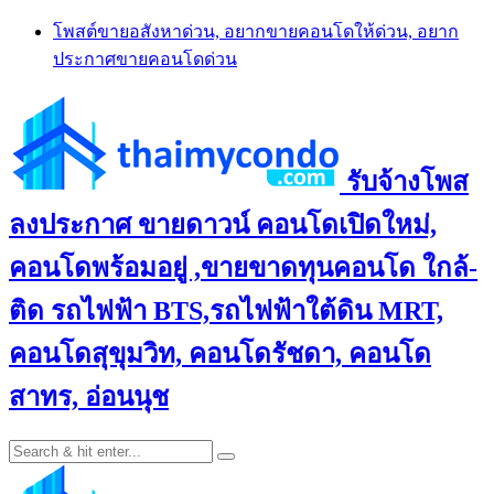
Skip
โพสต์ขายอสังหาด่วน, อยากขายคอนโดให้ด่วน, อยาก
to
ประกาศขายคอนโดด่วน
content
รับจ้างโพส
ลงประกาศ ขายดาวน์ คอนโดเปิดใหม่,
คอนโดพร้อมอยู่ ,ขายขาดทุนคอนโด ใกล้-
ติด รถไฟฟ้า BTS,รถไฟฟ้าใต้ดิน MRT,
คอนโดสุขุมวิท, คอนโดรัชดา, คอนโด
สาทร, อ่อนนุช