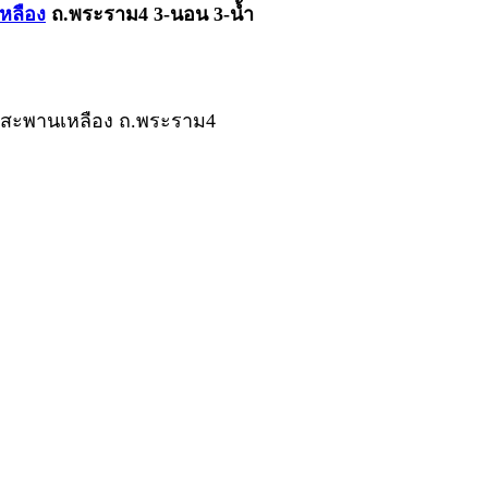
หลือง
ถ.พระราม4 3-นอน 3-น้ำ
ยกสะพานเหลือง ถ.พระราม4