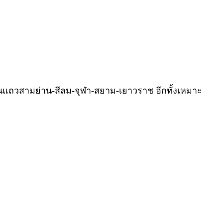
งานแถวสามย่าน-สีลม-จุฬา-สยาม-เยาวราช อีกทั้งเหมาะ