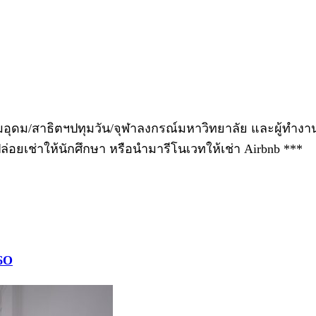
รียมอุดม/สาธิตฯปทุมวัน/จุฬาลงกรณ์มหาวิทยาลัย และผู้ทำ
่อยเช่าให้นักศึกษา หรือนำมารีโนเวทให้เช่า Airbnb ***
-6O