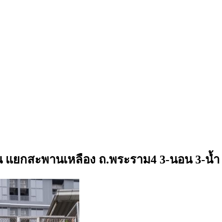
ชั้น แยกสะพานเหลือง ถ.พระราม4 3-นอน 3-น้ำ