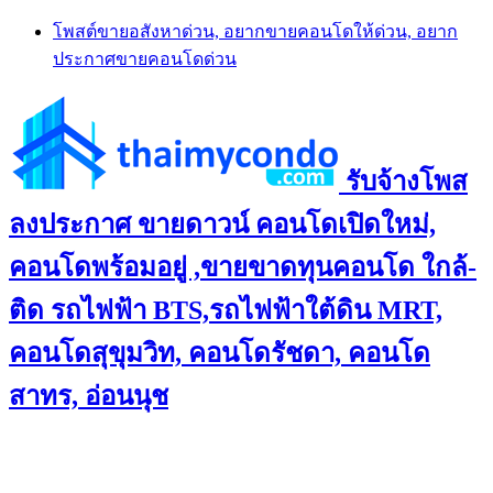
Skip
โพสต์ขายอสังหาด่วน, อยากขายคอนโดให้ด่วน, อยาก
to
ประกาศขายคอนโดด่วน
content
รับจ้างโพส
ลงประกาศ ขายดาวน์ คอนโดเปิดใหม่,
คอนโดพร้อมอยู่ ,ขายขาดทุนคอนโด ใกล้-
ติด รถไฟฟ้า BTS,รถไฟฟ้าใต้ดิน MRT,
คอนโดสุขุมวิท, คอนโดรัชดา, คอนโด
สาทร, อ่อนนุช