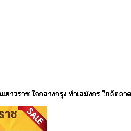
ถนนเยาวราช ใจกลางกรุง ทำเลมังกร ใกล้ตล