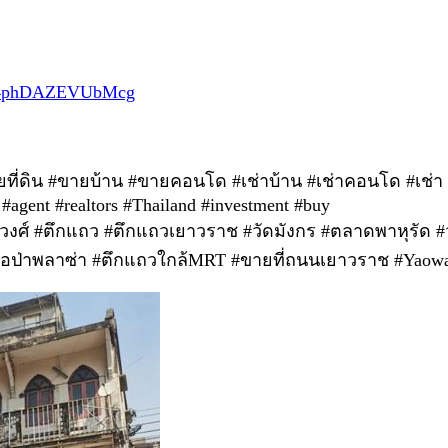
Es4phDAZEVUbMcg
ขายที่ดิน #ขายบ้าน #ขายคอนโด #เช่าบ้าน #เช่าคอนโด #เช่
#agent #realtors #Thailand #investment #buy
ธวงศ์ #ตึกแถว #ตึกแถวเยาวราช #วัดมังกร #ตลาดพาหุรัด 
ป่าพลาซ่า #ตึกแถวใกล้MRT #ขายที่ถนนเยาวราช #Yaowara