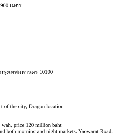
 900 เมตร
ศ์ กรุงเทพมหานคร 10100
t of the city, Dragon location
e wah, price 120 million baht
 and both morning and night markets, Yaowarat Road.