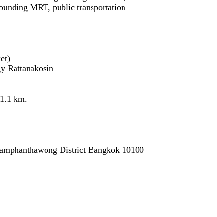
ounding MRT, public transportation
et)
gy Rattanakosin
1.1 km.
Samphanthawong District Bangkok 10100