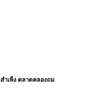
าดสำเพ็ง ตลาดคลองถม