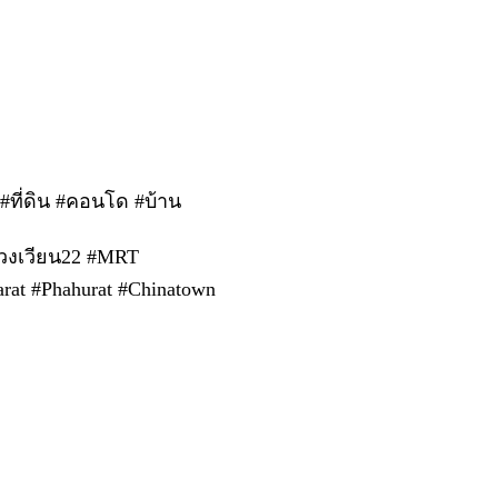
า #ที่ดิน #คอนโด #บ้าน
#วงเวียน22 #MRT
t #Phahurat #Chinatown