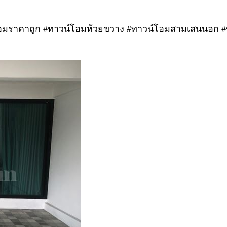
มราคาถูก #ทาวน์โฮมห้วยขวาง #ทาวน์โฮมสามเสนนอก #ข