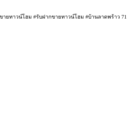
ายทาวน์โฮม #รับฝากขายทาวน์โฮม #บ้านลาดพร้าว 71