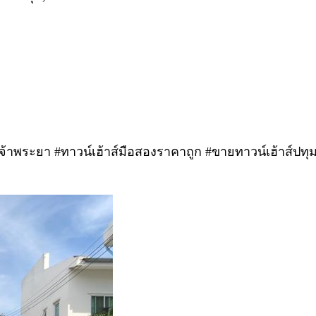
่าเจ้าพระยา #ทาวน์เฮ้าส์มือสองราคาถูก #ขายทาวน์เฮ้าส์ปท