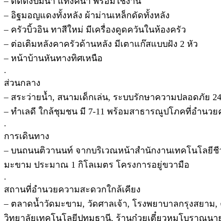
– ติดตั้งปั๊มน้ำ แท้งค์น้ำ พร้อมใช้งาน
– อิฐมอญแดงทั้งหลัง ผ้าม่านเหล็กดัดทั้งหลัง
– ครัวบิ้วอิน ทาสีใหม่ มีเครื่องดูดควันในห้องครัว
– ต่อเติมหลังคาครัวด้านหลัง มีเตาแก๊สแบบฝัง 2 หัว
– หน้าบ้านหันทางทิศเหนือ
.
ส่วนกลาง
– สระว่ายน้ำ, สนามเด็กเล่น, ระบบรักษาความปลอดภัย 2
– ทำเลดี ใกล้ชุมชน มี 7-11 พร้อมสาธารณูปโภคที่อำนว
.
การเดินทาง
– บนถนนติวานนท์ จากบริเวณหน้าสำนักงานเทคโนโลยีชีว
มะขาม ประมาณ 1 กิโลเมตร โครงการอยู่ขวามือ
.
สถานที่อำนวยความสะดวกใกล้เคียง
– ตลาดน้ำวัดมะขาม, วัดศาลเจ้า, โรงพยาบาลกรุงสยาม, ตล
วิทยาลัยเทคโนโลยีปทุมธานี, ร้านก๋วยเตี๋ยวหมูโบราณนาย