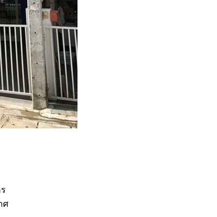
ตร
กาศ