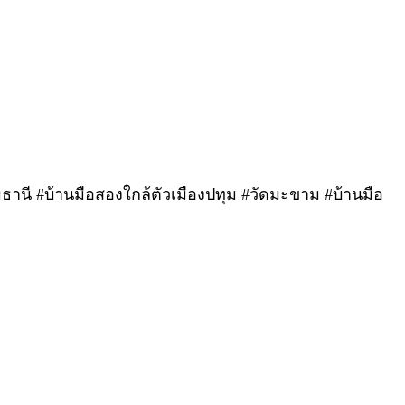
ุมธานี #บ้านมือสองใกล้ตัวเมืองปทุม #วัดมะขาม #บ้านมือ