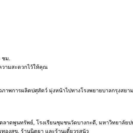
4 ชม.
ยความสะดวกไว้ให้คุณ
ภาพการผลิตปศุสัตว์ มุ่งหน้าไปทางโรงพยายบาลกรุงสยามเ
าดพูนทรัพย์, โรงเรียนชุมชนวัดบางกะดี, มหาวิทยาลัยปทุม
ทองสุข, ร้านนิตยา และร้านเตี๋ยวรสนัว